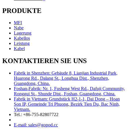
PRODUKTE
MFI
Nabe
Lagerung
Kabellos
Leistung
Kabel
KONTAKTIEREN SIE UNS
Fabrik in Shenzhen: Gebäude 8, Lianjian Industrial Park,
Huarong Rd., Dalang St., Longhua Dist., Shenzhen,
Guangdong, China.
Foshan-Fabrik: Nr. 1, Fusheng West Rd., Dafuji Community,
Ronggui St., Shunde Dist., Foshan, Guangdong, China.
Fabrik in Vietnam: Grundstück H2-1-1, Dai Dong – Hoan
Son IP, Gemeinde Tri Phuong, Bezirk Tien Du, Bac Ninh,
Vietnam.
Tel.: +86-755-82807722
E-mail: sales@gopod.cc