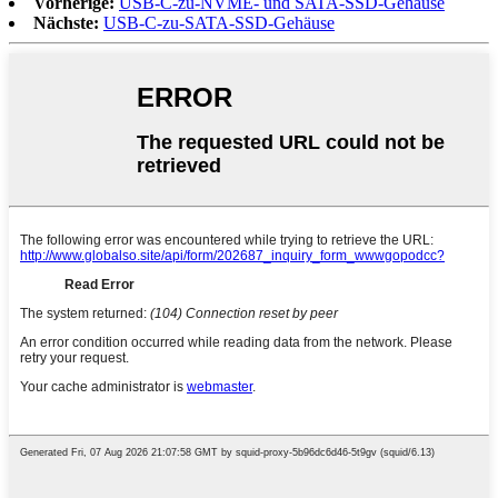
Vorherige:
USB-C-zu-NVME- und SATA-SSD-Gehäuse
Nächste:
USB-C-zu-SATA-SSD-Gehäuse