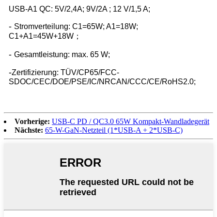
USB-A1 QC: 5V/2,4A; 9V/2A ; 12 V/1,5 A;
-
Stromverteilung: C1=65W; A1=18W;
C1+A1=45W+18W；
-
Gesamtleistung: max. 65 W;
-
Zertifizierung: TÜV/CP65/FCC-
SDOC/CEC/DOE/PSE/IC/NRCAN/CCC/CE/RoHS2.0;
Vorherige:
USB-C PD / QC3.0 65W Kompakt-Wandladegerät
Nächste:
65-W-GaN-Netzteil (1*USB-A + 2*USB-C)