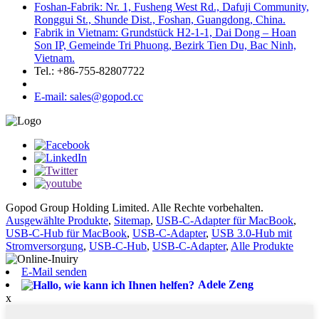
Foshan-Fabrik: Nr. 1, Fusheng West Rd., Dafuji Community,
Ronggui St., Shunde Dist., Foshan, Guangdong, China.
Fabrik in Vietnam: Grundstück H2-1-1, Dai Dong – Hoan
Son IP, Gemeinde Tri Phuong, Bezirk Tien Du, Bac Ninh,
Vietnam.
Tel.: +86-755-82807722
E-mail: sales@gopod.cc
Gopod Group Holding Limited. Alle Rechte vorbehalten.
Ausgewählte Produkte
,
Sitemap
,
USB-C-Adapter für MacBook
,
USB-C-Hub für MacBook
,
USB-C-Adapter
,
USB 3.0-Hub mit
Stromversorgung
,
USB-C-Hub
,
USB-C-Adapter
,
Alle Produkte
E-Mail senden
Adele Zeng
x