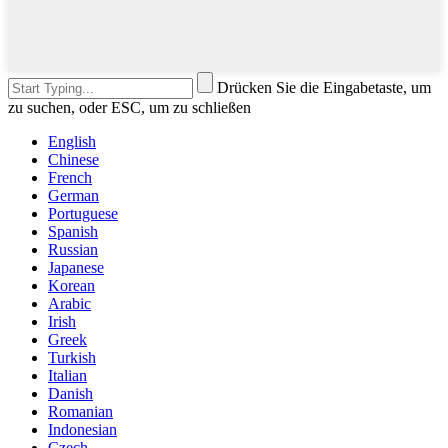
Drücken Sie die Eingabetaste, um
zu suchen, oder ESC, um zu schließen
English
Chinese
French
German
Portuguese
Spanish
Russian
Japanese
Korean
Arabic
Irish
Greek
Turkish
Italian
Danish
Romanian
Indonesian
Czech