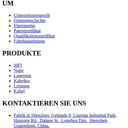
UM
Unternehmensprofil
Firmengeschichte
Ehrenpreise
Patentzertifikat
Qualifikationszertifikat
Fabrikausrüstung
PRODUKTE
MFI
Nabe
Lagerung
Kabellos
Leistung
Kabel
KONTAKTIEREN SIE UNS
Fabrik in Shenzhen: Gebäude 8, Lianjian Industrial Park,
Huarong Rd., Dalang St., Longhua Dist., Shenzhen,
Guangdong, China.