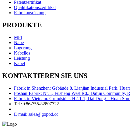
Patentzertifikat
Qualifikationszertifikat
Fabrikausrüstung
PRODUKTE
MFI
Nabe
Lagerung
Kabellos
Leistung
Kabel
KONTAKTIEREN SIE UNS
Fabrik in Shenzhen: Gebäude 8, Lianjian Industrial Park, Hua
Foshan-Fabrik: Nr. 1, Fusheng West Rd., Dafuji Community, R
Fabrik in Vietnam: Grundstück H2-1-1, Dai Dong – Hoan Son 
Tel.: +86-755-82807722
E-mail: sales@gopod.cc