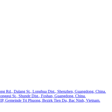
rong Rd., Dalang St., Longhua Dist., Shenzhen, Guangdong, China.
onggui St., Shunde Dist., Foshan, Guangdong, China.
IP, Gemeinde Tri Phuong, Bezirk Tien Du, Bac Ninh, Vietnam.