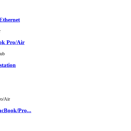
Ethernet
ok Pro/Air
station
cBook/Pro...