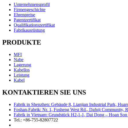
Unternehmensprofil
Firmengeschichte
Ehrenpreise
Patentzertifikat
Qualifikationszertifikat
Fabrikausrüstung
PRODUKTE
MFI
Nabe
Lagerung
Kabellos
Leistung
Kabel
KONTAKTIEREN SIE UNS
Fabrik in Shenzhen: Gebäude 8, Lianjian Industrial Park, Hua
Foshan-Fabrik: Nr. 1, Fusheng West Rd., Dafuji Community, R
Fabrik in Vietnam: Grundstück H2-1-1, Dai Dong – Hoan Son 
Tel.: +86-755-82807722